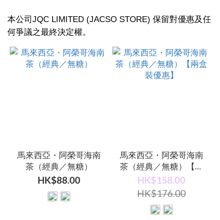
本公司JQC LIMITED (JACSO STORE) 保留對優惠及任
何爭議之最終決定權。
馬來西亞・阿榮哥海南
馬來西亞・阿榮哥海南
茶（經典／無糖）
茶（經典／無糖）【兩
盒裝優惠】
HK$88.00
HK$158.00
HK$176.00