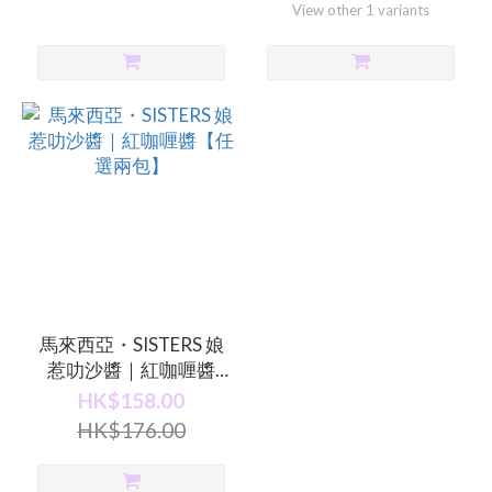
View other 1 variants
馬來西亞・SISTERS 娘
惹叻沙醬｜紅咖喱醬
【任選兩包】
HK$158.00
HK$176.00