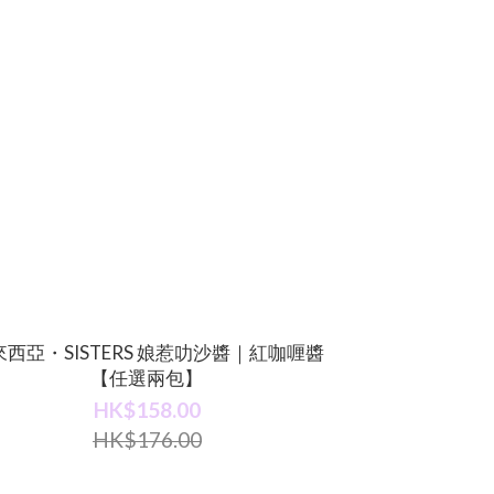
來西亞・SISTERS 娘惹叻沙醬｜紅咖喱醬
【任選兩包】
HK$158.00
HK$176.00