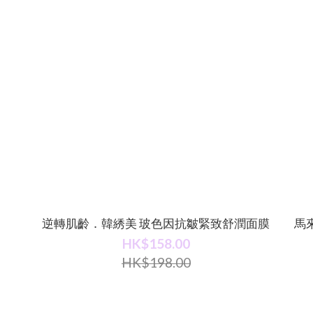
支）
逆轉肌齡．韓綉美 玻色因抗皺緊致舒潤面膜
馬
HK$158.00
HK$198.00