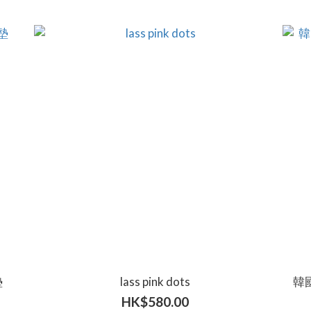
墊
lass pink dots
韓國
HK$580.00