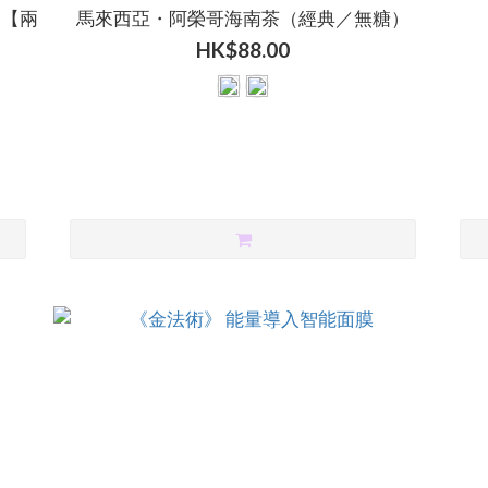
）【兩
馬來西亞・阿榮哥海南茶（經典／無糖）
HK$88.00