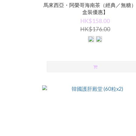
馬來西亞・阿榮哥海南茶（經典／無糖
盒裝優惠】
HK$158.00
HK$176.00