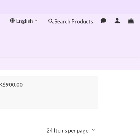
English
Search Products
HK$900.00
24 Items per page