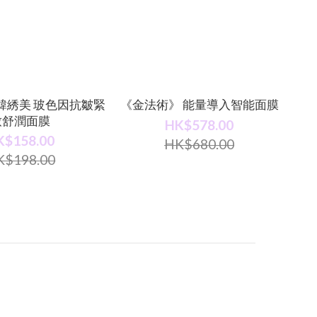
韓綉美 玻色因抗皺緊
《金法術》 能量導入智能面膜
致舒潤面膜
HK$578.00
K$158.00
HK$680.00
K$198.00