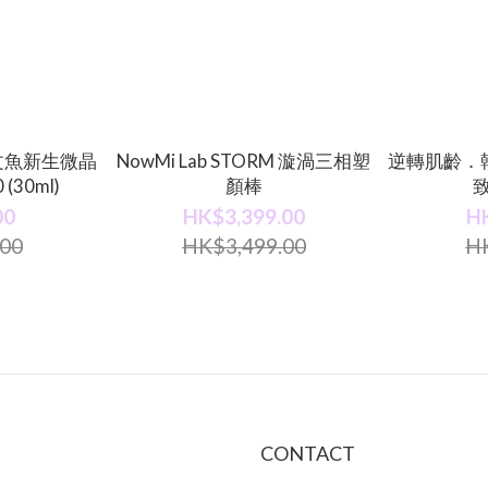
 三文魚新生微晶
NowMi Lab STORM 漩渦三相塑
逆轉肌齡．
(30ml)
顏棒
00
HK$3,399.00
H
00
HK$3,499.00
H
CONTACT