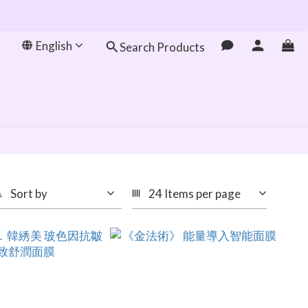
English
Search Products
Sort by
24 Items per page