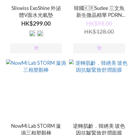
Sliswiss ExoShine 外泌
韓國🇰🇷Sudee 三文魚
體V面水光氣墊
新生微晶精華 PDRN
100 (30ml)
HK$299.00
HK$98.00
HK$128.00
NowMi Lab STORM 漩
逆轉肌齡．韓綉美 玻色
渦三相塑顏棒
因抗皺緊致舒潤面膜