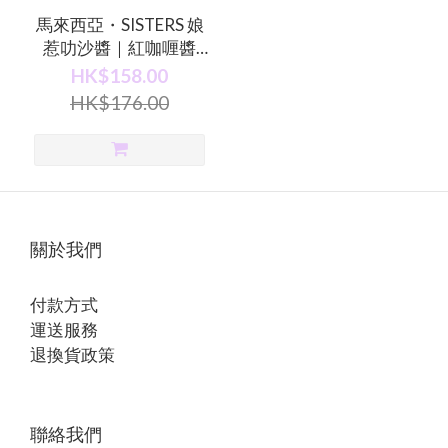
馬來西亞・SISTERS 娘
惹叻沙醬｜紅咖喱醬
【任選兩包】
HK$158.00
HK$176.00
關於我們
付款方式
運送服務
退換貨政策
聯絡我們