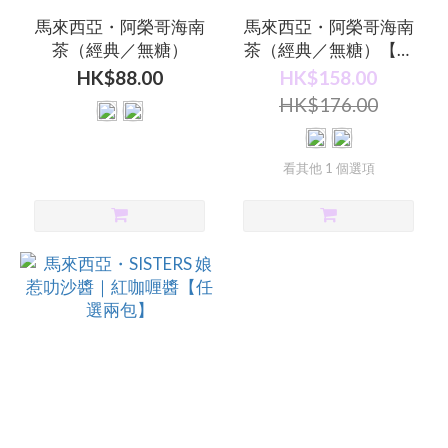
馬來西亞・阿榮哥海南
馬來西亞・阿榮哥海南
茶（經典／無糖）
茶（經典／無糖）【兩
盒裝優惠】
HK$88.00
HK$158.00
HK$176.00
看其他 1 個選項