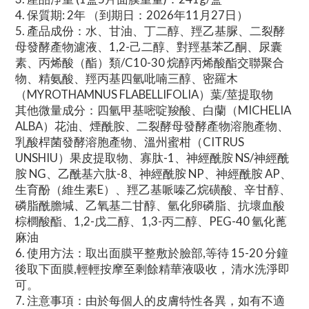
4.⁠ ⁠保質期: 2年 （到期日：2026年11月27日）
5.⁠ ⁠產品成份：水、甘油、丁二醇、羥乙基脲、二裂酵
母發酵產物濾液、1,2-己二醇、對羥基苯乙酮、尿囊
素、丙烯酸（酯）類/C10-30 烷醇丙烯酸酯交聯聚合
物、精氨酸、羥丙基四氫吡喃三醇、密羅木
（MYROTHAMNUS FLABELLIFOLIA）葉/莖提取物
其他微量成分：四氫甲基嘧啶羧酸、白蘭（MICHELIA
ALBA）花油、煙酰胺、二裂酵母發酵產物溶胞產物、
乳酸桿菌發酵溶胞產物、溫州蜜柑（CITRUS
UNSHIU）果皮提取物、寡肽-1、神經酰胺 NS/神經酰
胺 NG、乙酰基六肽-8、神經酰胺 NP、神經酰胺 AP、
生育酚（維生素E）、羥乙基哌嗪乙烷磺酸、辛甘醇、
磷脂酰膽堿、乙氧基二甘醇、氫化卵磷脂、抗壞血酸
棕櫚酸酯、1,2-戊二醇、1,3-丙二醇、PEG-40 氫化蓖
麻油
6.⁠ ⁠使用方法：取出面膜平整敷於臉部,等待 15-20 分鐘
後取下面膜,輕輕按摩至剩餘精華液吸收， 清水洗淨即
可。
7.⁠ ⁠注意事項：由於每個人的皮膚特性各異，如有不適