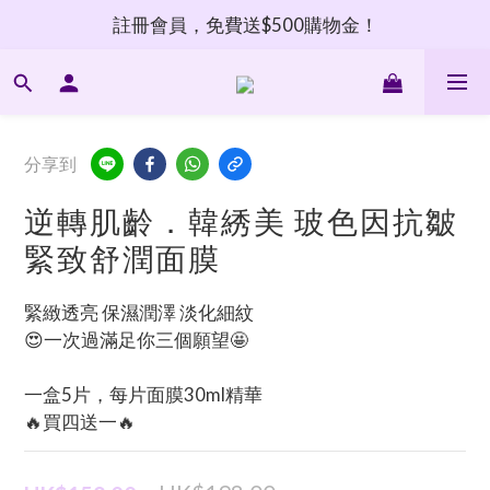
註冊會員，免費送$500購物金！
分享到
逆轉肌齡．韓綉美 玻色因抗皺
緊致舒潤面膜
緊緻透亮 保濕潤澤 淡化細紋
😍一次過滿足你三個願望🤩
一盒5片，每片面膜30ml精華
🔥買四送一🔥